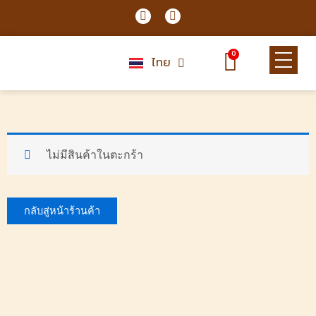
Skip
F
L
a
i
to
c
n
content
Cart
e
e
0
b
ไทย
English
o
o
k
ไม่มีสินค้าในตะกร้า
กลับสู่หน้าร้านค้า