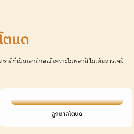
ลโตนด
ติที่เป็นเอกลักษณ์ เพราะไม่ฟอกสี ไม่เติมสารเคมี
ลูกตาลโตนด