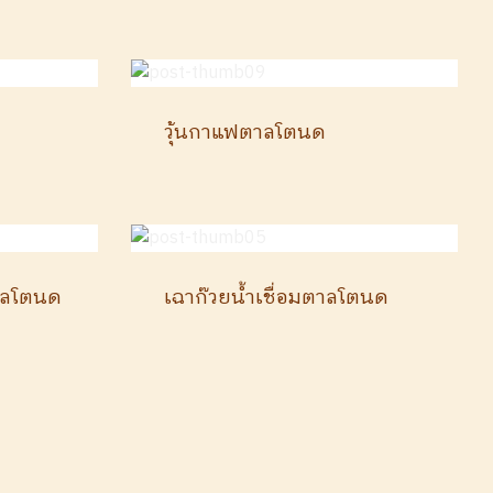
วุ้นกาแฟตาลโตนด
าลโตนด
เฉาก๊วยน้ำเชื่อมตาลโตนด