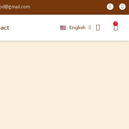
F
L
ood@gmail.com
a
i
c
n
e
e
Car
b
0
act
English
ไทย
o
o
k