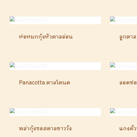
ห่อหมกกุ้งหัวตาลอ่อน
ลูกตาล
Panacotta ตาลโตนด
ลอดช่
พล่ากุ้งซอสตาลชาววัง
แกงคั่