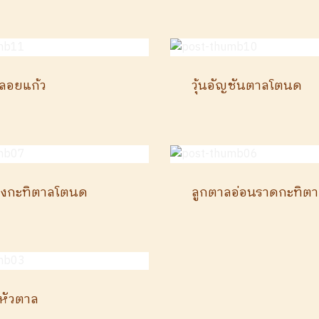
ลอยแก้ว
วุ้นอัญชันตาลโตนด
องกะทิตาลโตนด
ลูกตาลอ่อนราดกะทิต
วหัวตาล