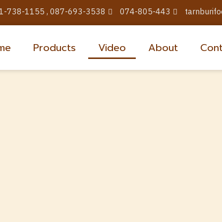
1-738-1155 , 087-693-3538
074-805-443
tarnburif
me
Products
Video
About
Cont