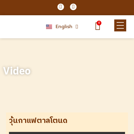
Skip
F
L
a
i
to
c
n
content
Cart
e
e
0
b
English
ไทย
o
o
k
Video
วุ้นกาแฟตาลโตนด