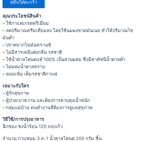
หยิบใส่ตะกร้า
คุณประโยชน์สินค้า
– ใช้กาแฟเกรดพรีเมี่ยม
– ลดปริมาณครีมเทียมลง โดยใช้นมผงขาดมันเนย ทำให้ปริมาณไข
มันต่ำ
– ปราศจากไขมันทรานซ์
– ไม่มีสารเคมีแต่งกลิ่น รสชาติ
– ใช้น้ำตาลโตนดแท้ 100% เป็นส่วนผสม ซึ่งมีค่าดัชนีน้ำตาลต่ำ
– ไม่ผสมน้ำตาลทราบ
– หอมเข้ม เต็มรสชาติกาแฟ
เหมาะกับใคร
– ผู้รักสุขภาพ
– ผู้ป่วยเบาหวาน และต้องการควบคุมน้ำหนัก
– กลุ่มแม่บ้าน คนทำงานที่ต้องการดูแลสุขภาพ
วิธีใช้/การปรุงอาหาร
ฉีกซอง ชงน้ำร้อน 120 ml/แก้ว
จำนวน กาแฟนม 3 in 1 น้ำตาลโตนด 200 กรัม ชิ้น